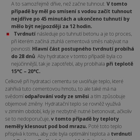
A to samozřejmě dříve, než začne tuhnout.
V tomto
případě by měl po smísení s vodou začít tuhnout
nejdříve po 45 minutách a ukončeno tuhnutí by
mělo být nejpozději za 12 hodin.
Tvrdnutí
následuje po tuhnutí betonu a je to proces,
při kterém začíná ztuhlá cementová směs nabývat na
pevnosti.
Hlavní část postupného tvrdnutí probíhá
do 28 dnů
. Aby hydratace v tomto případě byla co
nejúčinnější, tak je zapotřebí, aby probíhala
při teplotě
15°C – 20°C.
Celkově při hydrataci cementu se uvolňuje teplo, které
zahřívá tuto cementovou hmotu, to ale také má na
svědomí
odpařování vody ze směsi
a tím způsobuje
objemové změny. Hydratační teplo se rovněž využívá
v zimním období, kdy je nezbytně nutné betonovat, ačkoliv
se to nedoporučuje,
v tomto případě by teploty
neměly klesnout pod bod mrazu.
Poté toto teplo
přispívá k tomu, aby zde byla optimální teplota a
tvrdnutí