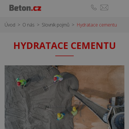
Úvod
>
O nás
>
Slovník pojmů
>
Hydratace cementu
HYDRATACE CEMENTU