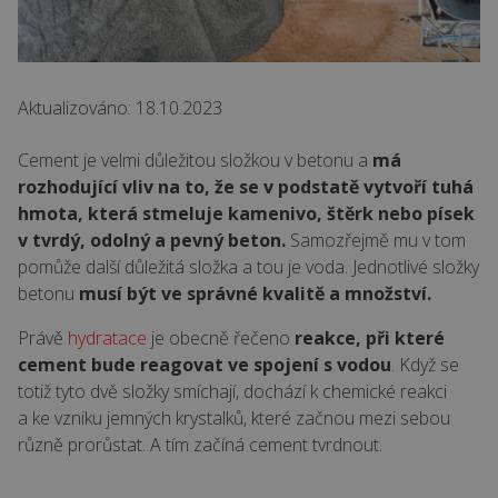
Aktualizováno: 18.10.2023
Cement je velmi důležitou složkou v betonu a
má
rozhodující vliv na to, že se v podstatě vytvoří tuhá
hmota, která stmeluje kamenivo, štěrk nebo písek
v tvrdý, odolný a pevný beton.
Samozřejmě mu v tom
pomůže další důležitá složka a tou je voda. Jednotlivé složky
betonu
musí být ve správné kvalitě a množství.
Právě
hydratace
je obecně řečeno
reakce, při které
cement bude reagovat ve spojení s vodou
. Když se
totiž tyto dvě složky smíchají, dochází k chemické reakci
a ke vzniku jemných krystalků, které začnou mezi sebou
různě prorůstat. A tím začíná cement tvrdnout.