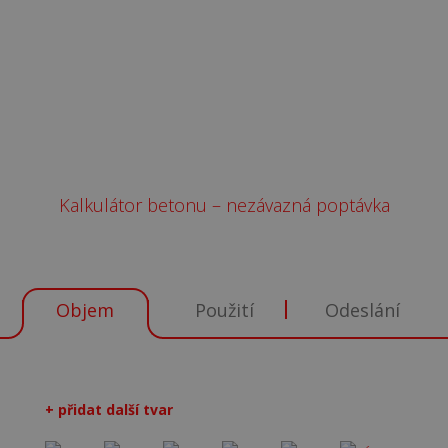
Keramzit beton
Kalkulátor betonu – nezávazná poptávka
Objem
Použití
Odeslání
+ přidat další tvar