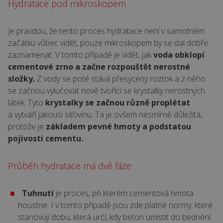
Hydratace pod mikroskopem
Je pravdou, že tento proces hydratace není v samotném
začátku vůbec vidět, pouze mikroskopem by se dal dobře
zaznamenat. V tomto případě je vidět, jak
voda obklopí
cementové zrno a začne rozpouštět nerostné
složky.
Z vody se poté stává přesycený roztok a z něho
se začnou vylučovat nově tvořící se krystalky nerostných
látek. Tyto
krystalky se začnou různě proplétat
a vytváří jakousi síťovinu. Ta je ovšem nesmírně důležitá,
protože je
základem pevné hmoty a podstatou
pojivosti cementu.
Průběh hydratace má dvě fáze
Tuhnutí
je proces, při kterém cementová hmota
houstne. I v tomto případě jsou zde platné normy, které
stanovují dobu, která určí, kdy beton umístit do bednění.