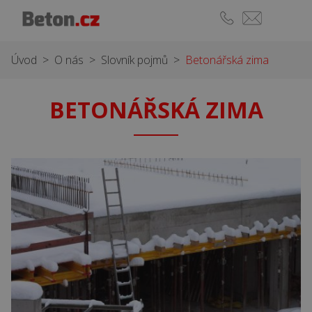
Úvod
>
O nás
>
Slovník pojmů
>
Betonářská zima
BETONÁŘSKÁ ZIMA