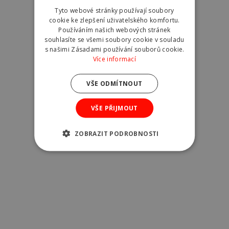
Tyto webové stránky používají soubory
cookie ke zlepšení uživatelského komfortu.
Používáním našich webových stránek
souhlasíte se všemi soubory cookie v souladu
s našimi Zásadami používání souborů cookie.
Více informací
VŠE ODMÍTNOUT
VŠE PŘIJMOUT
ZOBRAZIT PODROBNOSTI
Betonářská výztuž