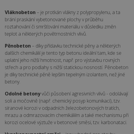
Vláknobeton
– je protkán vlákny z polypropylenu, a ta
brání praskání vybetonované plochy v průběhu
roztahování či smršťování materiálu v důsledku změn
teplot a některých povětrnostních vlivů.
Pěnobeton
– díky přídavku technické pěny a některých
dalších chemikálií je tento typ betonu ideální tam, kde se
uplatní jeho nižší hmotnost, např. pro výstavbu rovných
střech a pro podlahy s nižší statickou nosností. Pěnobeton
je díky technické pěně lepším tepelným izolantem, než jiné
betony.
Odolné betony
vůči působení agresivních vlivů - odolávají
soli a močovině (např. chemický posyp komunikací), tzv.
síranové korozi v odpadních železobetonových tratích,
mrazu a odmrazovacím chemikáliím a také mechanismu při
korozi ocelové výztuže v betonové směsi, tzv. karbonataci.