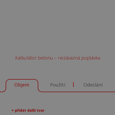
Jaký význam má v betonu armatura
Kalkulátor betonu – nezávazná poptávka
Objem
Použití
Odeslání
+ přidat další tvar