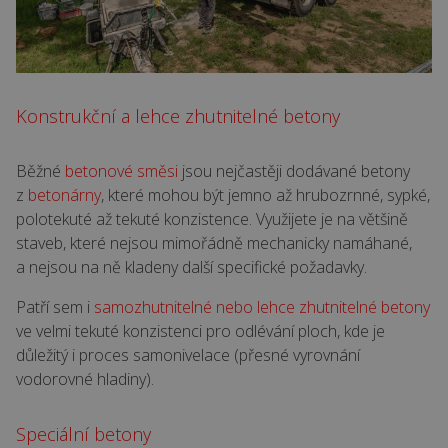
Konstrukční a lehce zhutnitelné betony
Běžné
betonové směsi
jsou nejčastěji dodávané betony
z
betonárny
, které mohou být jemno až hrubozrnné, sypké,
polotekuté až tekuté konzistence. Využijete je na většině
staveb, které nejsou mimořádně mechanicky namáhané,
a nejsou na ně kladeny další specifické požadavky.
Patří sem i
samozhutnitelné nebo lehce zhutnitelné betony
ve velmi tekuté konzistenci pro odlévání ploch, kde je
důležitý i proces samonivelace (přesné vyrovnání
vodorovné hladiny).
Speciální betony