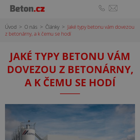
Úvod
>
O nás
>
Články
>
Jaké typy betonu vám dovezou
z betonárny, a k čemu se hodí
JAKÉ TYPY BETONU VÁM
DOVEZOU Z BETONÁRNY,
A K ČEMU SE HODÍ