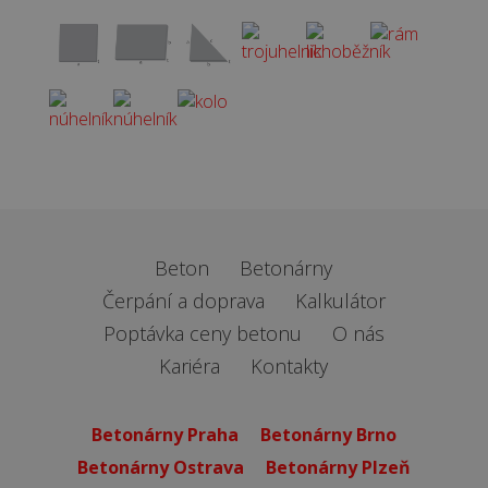
Beton
Betonárny
Čerpání a doprava
Kalkulátor
Poptávka ceny betonu
O nás
Kariéra
Kontakty
Betonárny Praha
Betonárny Brno
Betonárny Ostrava
Betonárny Plzeň