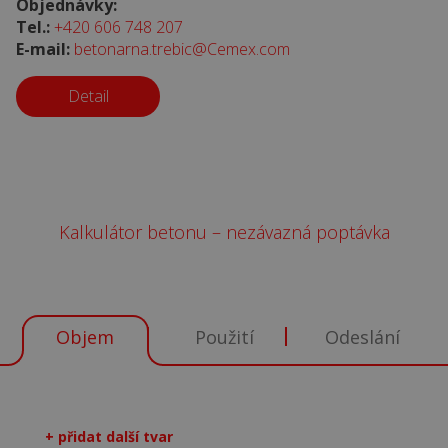
Objednávky:
Tel.:
+420 606 748 207
E-mail:
betonarna.trebic@Cemex.com
Detail
Kalkulátor betonu – nezávazná poptávka
Objem
Použití
Odeslání
+ přidat další tvar