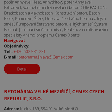
potěr Anhylevel Heat, Anhydritový potěr Anhylevel
Extranivel, Samozhutnitelný nivelační beton COMPACTON,
Drátkobeton a vláknobeton, Konstrukční beton, Beton,
Písek, Kamenivo, Štěrk, Doprava čerstvého betonu a litých
směsí, Pumpování čerstvého betonu a litých směsí, Systém
Bremat | míchání směsí na místě, Realizace certifikovanými
specialisty v rámci programu Cemex Xperts
Navigovat
Objednávky:
Tel.:
+420 602 531 231
E-mail:
betonarna.jihlava@Cemex.com
Detail
BETONÁRNA VELKÉ MEZIŘÍČÍ, CEMEX CZECH
REPUBLIC, S.R.O.
Adresa:
Karlov 169, 594 01 Velké Meziříčí