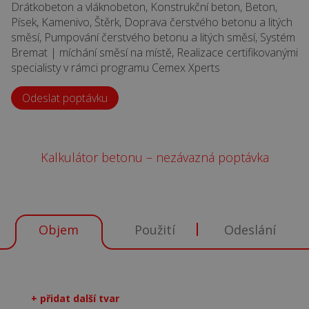
Drátkobeton a vláknobeton, Konstrukční beton, Beton,
Písek, Kamenivo, Štěrk, Doprava čerstvého betonu a litých
směsí, Pumpování čerstvého betonu a litých směsí, Systém
Bremat | míchání směsí na místě, Realizace certifikovanými
specialisty v rámci programu Cemex Xperts
Odeslat poptávku
Kalkulátor betonu – nezávazná poptávka
Objem
Použití
Odeslání
+ přidat další tvar