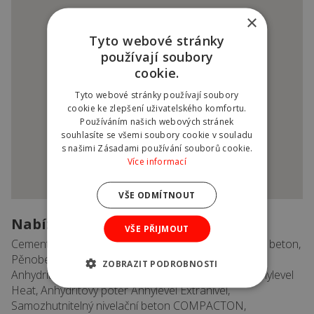
×
Tyto webové stránky
používají soubory
cookie.
Tyto webové stránky používají soubory
cookie ke zlepšení uživatelského komfortu.
Používáním našich webových stránek
souhlasíte se všemi soubory cookie v souladu
s našimi Zásadami používání souborů cookie.
Více informací
VŠE ODMÍTNOUT
Nabízený sortiment
VŠE PŘIJMOUT
Cementová zdící malta Readymalt, Vysokopevnostní beton,
Pěnobeton Poroflow, Cementový potěr CemLevel,
ZOBRAZIT PODROBNOSTI
Anhydritový potěr AnhyLevel, Anhydritový potěr Anhylevel
Heat, Anhydritový potěr Anhylevel Extranivel,
Samozhutnitelný nivelační beton COMPACTON,