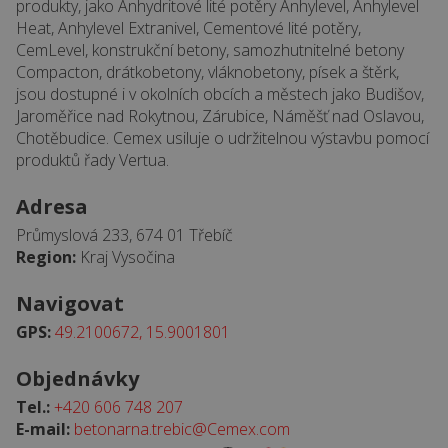
produkty, jako Anhydritové lité potěry Anhylevel, Anhylevel
Heat, Anhylevel Extranivel, Cementové lité potěry,
CemLevel, konstrukční betony, samozhutnitelné betony
Compacton, drátkobetony, vláknobetony, písek a štěrk,
jsou dostupné i v okolních obcích a městech jako Budišov,
Jaroměřice nad Rokytnou, Zárubice, Náměšť nad Oslavou,
Chotěbudice. Cemex usiluje o udržitelnou výstavbu pomocí
produktů řady Vertua.
Adresa
Průmyslová 233, 674 01 Třebíč
Region:
Kraj Vysočina
Navigovat
GPS:
49.2100672, 15.9001801
Objednávky
Tel.:
+420 606 748 207
E-mail:
betonarna.trebic@Cemex.com