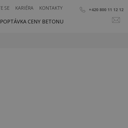
TE SE
KARIÉRA
KONTAKTY
+420 800 11 12 12
POPTÁVKA CENY BETONU