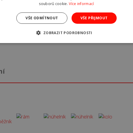
souborů cookie.
Více informací
VŠE ODMÍTNOUT
VŠE PŘIJMOUT
kulátor betonu – nezávazná popt
ZOBRAZIT PODROBNOSTI
ní