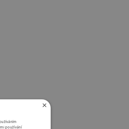
×
Používáním
ami používání