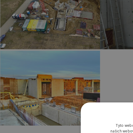
Tyto webo
našich webov