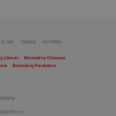
O nás
Kariéra
Kontakty
y Liberec
Betonárny Olomouc
vice
Betonárny Pardubice
odlahy
DESIGN s.r.o.