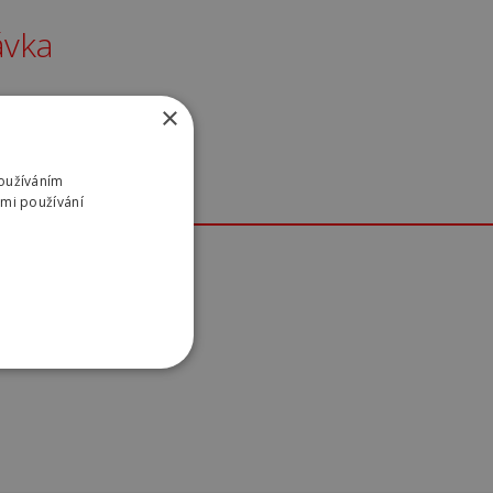
ávka
×
Používáním
ami používání