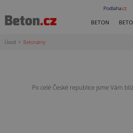
Podlaha
.cz
BETON
BET
Úvod
>
Betonárny
Po celé České republice jsme Vám blí