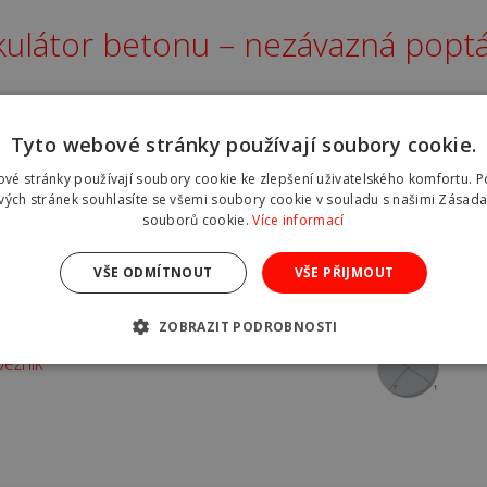
kulátor betonu – nezávazná popt
Tyto webové stránky používají soubory cookie.
ní
vé stránky používají soubory cookie ke zlepšení uživatelského komfortu. 
ých stránek souhlasíte se všemi soubory cookie v souladu s našimi Zásad
souborů cookie.
Více informací
VŠE ODMÍTNOUT
VŠE PŘIJMOUT
ZOBRAZIT PODROBNOSTI