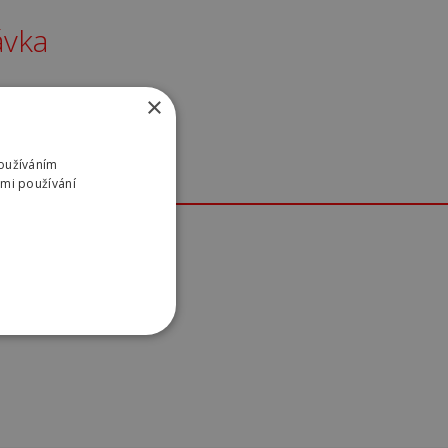
ávka
×
Používáním
ami používání