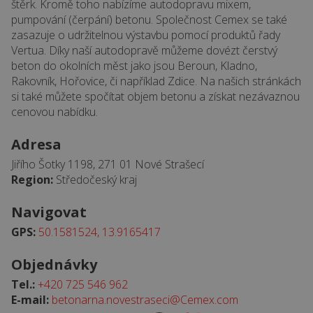
štěrk. Kromě toho nabízíme autodopravu mixem,
pumpování (čerpání) betonu. Společnost Cemex se také
zasazuje o udržitelnou výstavbu pomocí produktů řady
Vertua. Díky naší autodopravě můžeme dovézt čerstvý
beton do okolních měst jako jsou Beroun, Kladno,
Rakovník, Hořovice, či například Zdice. Na našich stránkách
si také můžete spočítat objem betonu a získat nezávaznou
cenovou nabídku.
Adresa
Jiřího Šotky 1198, 271 01 Nové Strašecí
Region:
Středočeský kraj
Navigovat
GPS:
50.1581524, 13.9165417
Objednávky
Tel.:
+420 725 546 962
E-mail:
betonarna.novestraseci@Cemex.com