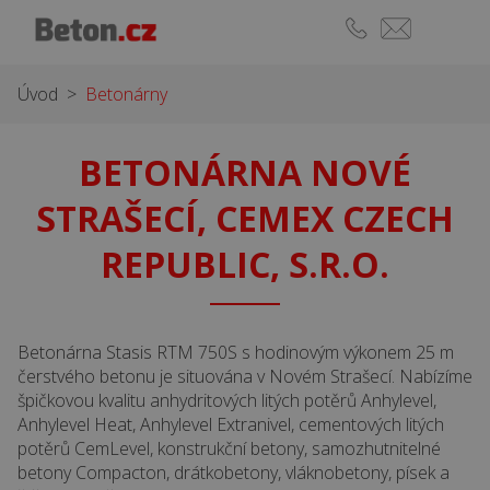
Úvod
>
Betonárny
BETONÁRNA NOVÉ
STRAŠECÍ, CEMEX CZECH
REPUBLIC, S.R.O.
Betonárna Stasis RTM 750S s hodinovým výkonem 25 m
čerstvého betonu je situována v Novém Strašecí. Nabízíme
špičkovou kvalitu anhydritových litých potěrů Anhylevel,
Anhylevel Heat, Anhylevel Extranivel, cementových litých
potěrů CemLevel, konstrukční betony, samozhutnitelné
betony Compacton, drátkobetony, vláknobetony, písek a