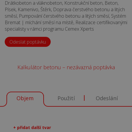
Drátkobeton a vláknobeton, Konstrukční beton, Beton,
Písek, Kamenivo, Štěrk, Doprava čerstvého betonu a litých
směsí, Pumpování čerstvého betonu a litých směsí, Systém
Bremat | míchání směsí na místě, Realizace certifikovanými
specialisty v rámci programu Cemex Xperts
Odeslat poptávku
Kalkulátor betonu – nezávazná poptávka
Objem
Použití
Odeslání
+ přidat další tvar