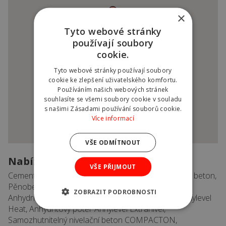
×
Tyto webové stránky
používají soubory
cookie.
Tyto webové stránky používají soubory
cookie ke zlepšení uživatelského komfortu.
Používáním našich webových stránek
souhlasíte se všemi soubory cookie v souladu
s našimi Zásadami používání souborů cookie.
Více informací
VŠE ODMÍTNOUT
Nabízený sortiment
VŠE PŘIJMOUT
Cementová zdící malta Readymalt, Vysokopevnostní beton,
Pěnobeton Poroflow, Cementový potěr CemLevel,
ZOBRAZIT PODROBNOSTI
Anhydritový potěr AnhyLevel, Anhydritový potěr Anhylevel
Heat, Anhydritový potěr Anhylevel Extranivel,
Samozhutnitelný nivelační beton COMPACTON,