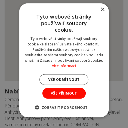
×
Tyto webové stránky
používají soubory
cookie.
Tyto webové stránky používají soubory
cookie ke zlepšení uživatelského komfortu.
Používáním našich webových stránek
souhlasíte se všemi soubory cookie v souladu
s našimi Zásadami používání souborů cookie.
Více informací
VŠE ODMÍTNOUT
Nabízený sortiment
VŠE PŘIJMOUT
Cementová zdící malta Readymalt, Vysokopevnostní beton,
Pěnobeton Poroflow, Cementový potěr CemLevel,
ZOBRAZIT PODROBNOSTI
Anhydritový potěr AnhyLevel, Anhydritový potěr Anhylevel
Heat, Anhydritový potěr Anhylevel Extranivel,
Samozhutnitelný nivelační beton COMPACTON,