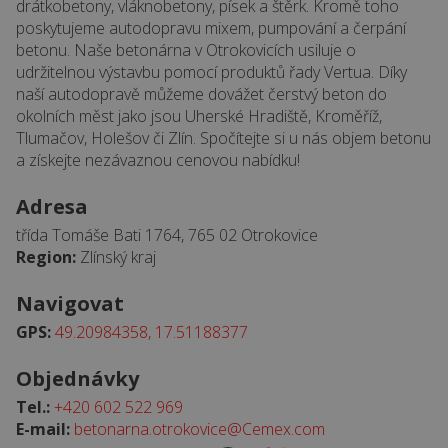
drátkobetony, vláknobetony, písek a štěrk. Kromě toho
poskytujeme autodopravu mixem, pumpování a čerpání
betonu. Naše betonárna v Otrokovicích usiluje o
udržitelnou výstavbu pomocí produktů řady Vertua. Díky
naší autodopravě můžeme dovážet čerstvý beton do
okolních měst jako jsou Uherské Hradiště, Kroměříž,
Tlumačov, Holešov či Zlín. Spočítejte si u nás objem betonu
a získejte nezávaznou cenovou nabídku!
Adresa
třída Tomáše Bati 1764, 765 02 Otrokovice
Region:
Zlínský kraj
Navigovat
GPS:
49.20984358, 17.51188377
Objednávky
Tel.:
+420 602 522 969
E-mail:
betonarna.otrokovice@Cemex.com