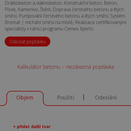
Drátkobeton a vláknobeton, Konstrukční beton, Beton,
Písek, Kamenivo, Štěrk, Doprava čerstvého betonu a litých
směsí, Pumpování čerstvého betonu a litých směsí, Systém
Bremat | míchání směsí na místě, Realizace certifikovanými
specialisty v rámci programu Cemex Xperts
Odeslat poptávku
Kalkulátor betonu – nezávazná poptávka
Objem
Použití
Odeslání
+ přidat další tvar