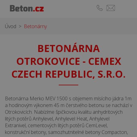
Úvod
>
Betonárny
BETONÁRNA
OTROKOVICE - CEMEX
CZECH REPUBLIC, S.R.O.
Betonárna Merko MEV 1500 s objemem mísícího jádra 1m
a hodinovým výkonem 45 m čerstvého betonu se nachází v
Otrokovicích. Nabízíme špičkovou kvalitu anhydritových
litých potěrů Anhylevel, Anhylevel Heat, Anhylevel
Extranivel, cementových litých potěrů CemLevel,
konstrukční betony, samozhutnitelné betony Compacton,